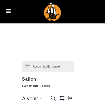
ARCHIVE
Aucun résultat trouvé.
Ballon
Évènements
Ballon
À venir
NAVIGATION
RECHERCHE
Recherche
Liste
Show
DE
Sélectionnez