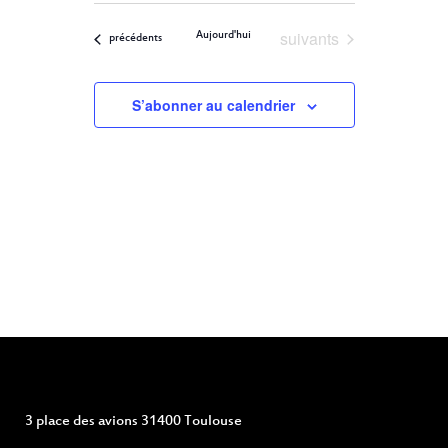
ET
Filters
VUES
une
ÉVÈNEMENT
Évènements
suivants
Aujourd'hui
NAVIGATION
Évènements
précédents
date.
DE
S’abonner au calendrier
VUES
ÉVÈNEMENTS
3 place des avions 31400 Toulouse