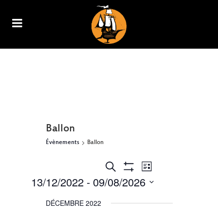
ARCHIVE
Ballon
Évènements
Ballon
NAVIGATION
RECHERCHE
Recherche
Liste
Show
DE
13/12/2022
 - 
09/08/2026
ET
Filters
VUES
Sélectionnez
ÉVÈNEMENT
NAVIGATION
DÉCEMBRE 2022
une