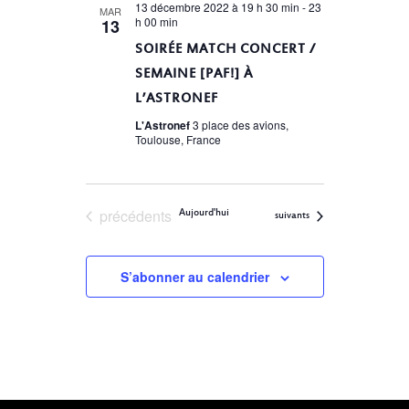
DE
date.
13 décembre 2022 à 19 h 30 min
-
23
MAR
h 00 min
13
VUES
SOIRÉE MATCH CONCERT /
ÉVÈNEMENTS
SEMAINE [PAF!] À
L’ASTRONEF
L'Astronef
3 place des avions,
Toulouse, France
Évènements
précédents
Aujourd'hui
Évènements
suivants
S’abonner au calendrier