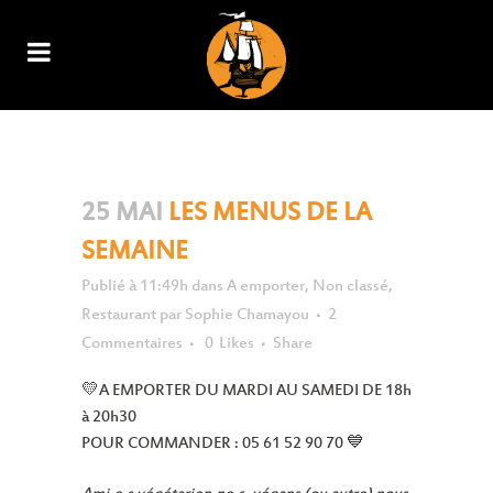
LES MENUS DE LA SEMAINE
25 MAI
LES MENUS DE LA
SEMAINE
Publié à 11:49h
dans
A emporter
,
Non classé
,
Restaurant
par
Sophie Chamayou
2
Commentaires
0
Likes
Share
💛A EMPORTER DU MARDI AU SAMEDI DE 18h
à 20h30
POUR COMMANDER : 05 61 52 90 70 💙