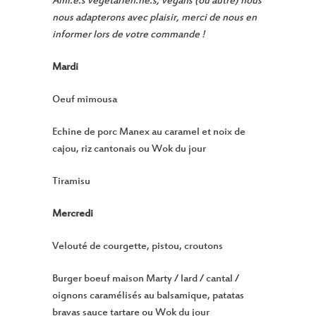
Ami.e.s végétarien.ne.s, végans (ou autre) nous
nous adapterons avec plaisir, merci de nous en
informer lors de votre commande !
Mardi
Oeuf mimousa
Echine de porc Manex au caramel et noix de
cajou, riz cantonais ou Wok du jour
Tiramisu
Mercredi
Velouté de courgette, pistou, croutons
Burger boeuf maison Marty / lard / cantal /
oignons caramélisés au balsamique, patatas
bravas sauce tartare ou Wok du jour