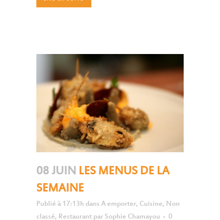
08 JUIN
LES MENUS DE LA
SEMAINE
Publié à 17:13h
dans
A emporter
,
Cuisine
,
Non
classé
,
Restaurant
par
Sophie Chamayou
0