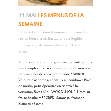
11 MAI
LES MENUS DE LA
SEMAINE
Publié à 12:08h
dans
A emporter
,
Cuisine
,
Lien
social
,
Non classé
,
Restaurant
par
Sophie
Chamayou
0 Commentaires
0
Likes
Share
Ami.e.s végétarien.ne.s, végans (ou autre) nous
nous adapterons avec plaisir, merci de nous en
informer lors de votre commande ! MARDI
Velouté d'asperges, chantilly au combawa Pavé
de merlu, petit épeautre en risotto à la
verveine, fèves // ou WOK DU JOUR Tiramisu
fraise basilic MERCREDI Samossa, fromage
blanc au sésame...