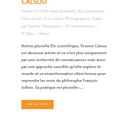
CALSOU
Publié à 11:45h
dans
Actualité
,
Arts plastiques
,
Clins d'oeil
,
Non classé
,
Photographie
,
Vidéo
par
Sophie Chamayou
0 Commentaires
0
Likes
Share
Artiste plurielle De scientifique, Yvonne Calsou
est devenue artiste et ce n‘est plus uniquement
par une recherche de connaissances mais aussi
par une approche sensible qu'elle explore le
monde et sa «transformation silencieuse» pour
reprendre les mots du philosophe François
Jullien. Sa pratique est plurielle :...
LIRE LA SUITE