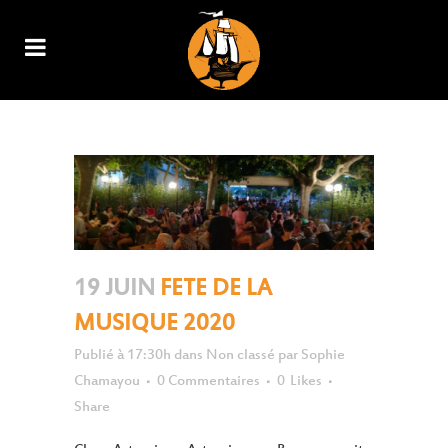
NON CLASSÉ
19 JUIN
FETE DE LA
MUSIQUE 2020
Publié à 17:30h
dans
Non classé
par
Sophie
Chamayou
0 Commentaires
0
Likes
Share