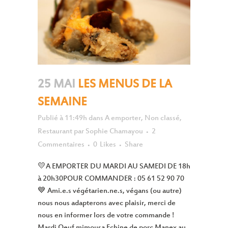
25 MAI
LES MENUS DE LA
SEMAINE
Publié à 11:49h
dans
A emporter
,
Non classé
,
Restaurant
par
Sophie Chamayou
2
Commentaires
0
Likes
Share
💛A EMPORTER DU MARDI AU SAMEDI DE 18h
à 20h30POUR COMMANDER : 05 61 52 90 70
💙 Ami.e.s végétarien.ne.s, végans (ou autre)
nous nous adapterons avec plaisir, merci de
nous en informer lors de votre commande !
Mardi Oeuf mimousa Echine de porc Manex au