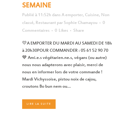
SEMAINE
Publié à 11:52h
dans
A emporter
,
Cuisine
,
Non
classé
,
Restaurant
par
Sophie Chamayou
0
Commentaires
0
Likes
Share
💛A EMPORTER DU MARDI AU SAMEDI DE 18h
à 20h30POUR COMMANDER : 05 61 52 90 70
💙 Ami.e.s végétarien.ne.s, végans (ou autre)
nous nous adapterons avec plaisir, merci de
nous en informer lors de votre commande !
Mardi Vichyssoise, pistou noix de cajou,
croutons Bo bun nem ou...
LIRE LA SUITE