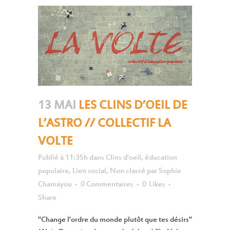
13 MAI
LES CLINS D’OEIL DE
L’ASTRO // COLLECTIF LA
VOLTE
Publié à 11:35h
dans
Clins d'oeil
,
éducation
populaire
,
Lien social
,
Non classé
par
Sophie
Chamayou
0 Commentaires
0
Likes
Share
"Change l'ordre du monde plutôt que tes désirs"