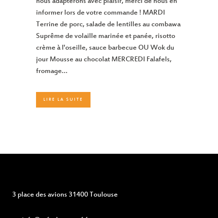
nous adapterons avec plaisir, merci de nous en
informer lors de votre commande ! MARDI
Terrine de porc, salade de lentilles au combawa
Suprême de volaille marinée et panée, risotto
crème à l'oseille, sauce barbecue OU Wok du
jour Mousse au chocolat MERCREDI Falafels,
fromage...
LIRE LA SUITE
3 place des avions 31400 Toulouse