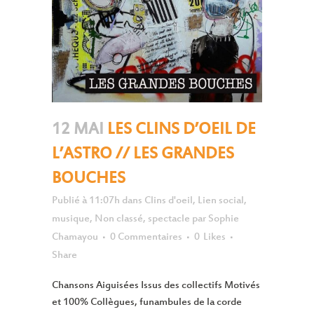
12 MAI
LES CLINS D’OEIL DE
L’ASTRO // LES GRANDES
BOUCHES
Publié à 11:07h
dans
Clins d'oeil
,
Lien social
,
musique
,
Non classé
,
spectacle
par
Sophie
Chamayou
0 Commentaires
0
Likes
Share
Chansons Aiguisées Issus des collectifs Motivés
et 100% Collègues, funambules de la corde