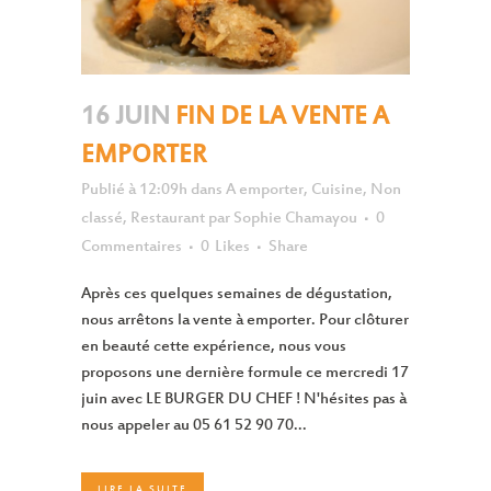
16 JUIN
FIN DE LA VENTE A
EMPORTER
Publié à 12:09h
dans
A emporter
,
Cuisine
,
Non
classé
,
Restaurant
par
Sophie Chamayou
0
Commentaires
0
Likes
Share
Après ces quelques semaines de dégustation,
nous arrêtons la vente à emporter. Pour clôturer
en beauté cette expérience, nous vous
proposons une dernière formule ce mercredi 17
juin avec LE BURGER DU CHEF ! N'hésites pas à
nous appeler au 05 61 52 90 70...
LIRE LA SUITE