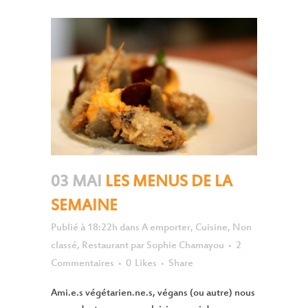
03 MAI
LES MENUS DE LA
SEMAINE
Publié à 18:22h
dans
A emporter
,
Cuisine
,
Non
classé
,
Restaurant
par
Sophie Chamayou
2
Commentaires
0
Likes
Share
Ami.e.s végétarien.ne.s, végans (ou autre) nous