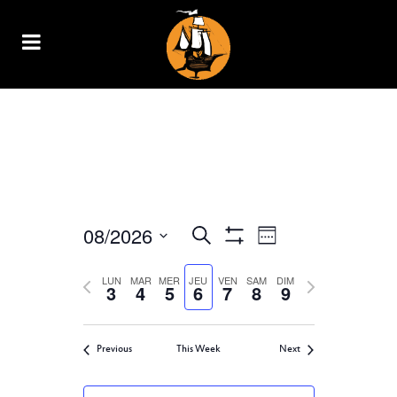
ARCHIVE
08/2026
NAVIGATION
RECHERCHE
Recherche
Week
Show
DE
Select
ET
Filters
VUES
Previous
LUN
MAR
MER
JEU
VEN
SAM
DIM
Next
date.
3
4
5
6
7
8
9
ÉVÈNEMENT
NAVIGATION
week
week
DE
Previous
This Week
Next
VUES
ÉVÈNEMENTS