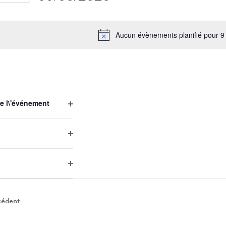
Sélectionnez
une
Aucun évènements planifié pour 9
date.
EMENTS
e l\'événement
Open
filter
Open
filter
Open
filter
cédent