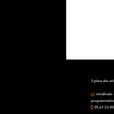
events
to
refresh
with
the
filtered
results.
3 place des a
info@cafe-l
programmatio
05.61.52.90