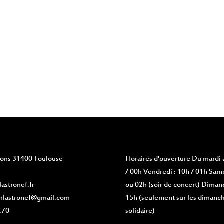
vions 31400 Toulouse
Horaires d'ouverture
Du mardi a
/ 00h Vendredi : 10h / 01h Same
astronef.fr
ou 02h (soir de concert) Diman
nlastronef@gmail.com
15h (seulement sur les dimanch
.70
solidaire)