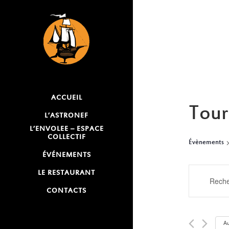
ACCUEIL
Tour
L’ASTRONEF
L’ENVOLEE – ESPACE
COLLECTIF
Évènements
ÉVÉNEMENTS
RECH
LE RESTAURANT
Saisir
mot-
CONTACTS
ET
clé.
NAVI
Rechercher
Au