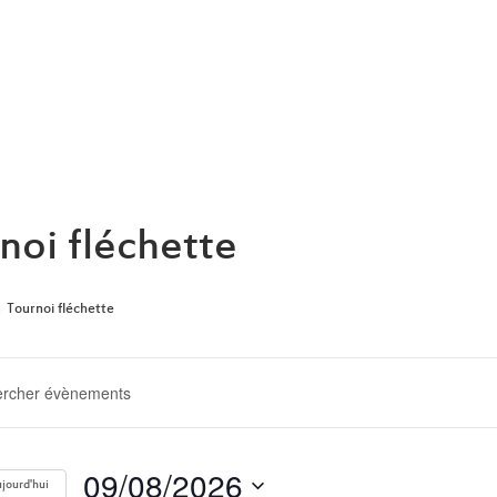
ARCHIVE
noi fléchette
Tournoi fléchette
ERCHE
GATION
09/08/2026
jourd'hui