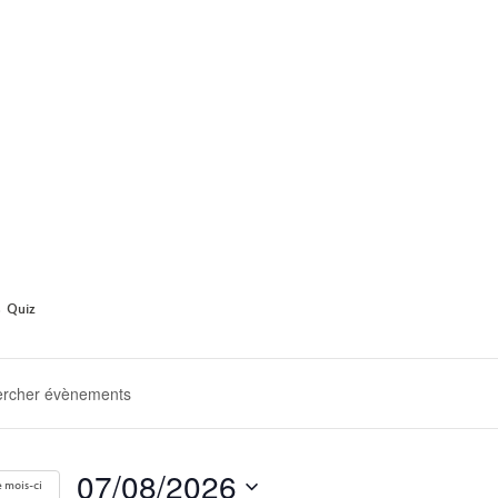
ARCHIVE
Quiz
ERCHE
GATION
07/08/2026
 mois-ci