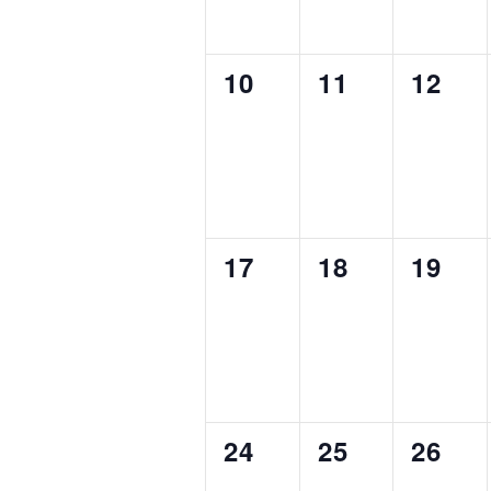
0
0
0
10
11
12
ÉVÈNEMENT,
ÉVÈNEMENT
ÉVÈN
0
0
0
17
18
19
ÉVÈNEMENT,
ÉVÈNEMENT
ÉVÈN
0
0
0
24
25
26
ÉVÈNEMENT,
ÉVÈNEMENT
ÉVÈN