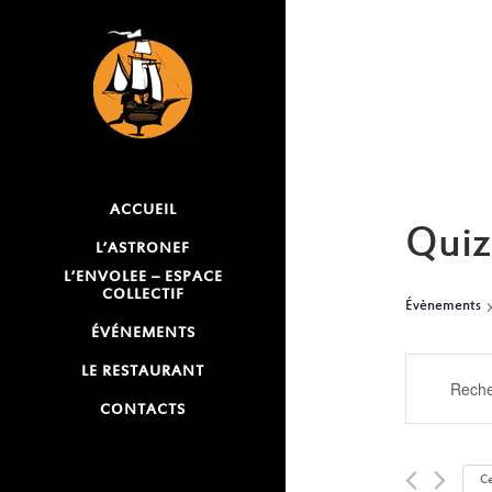
ACCUEIL
Quiz
L’ASTRONEF
L’ENVOLEE – ESPACE
COLLECTIF
Évènements
ÉVÉNEMENTS
RECH
LE RESTAURANT
Saisir
mot-
CONTACTS
ET
clé.
NAVI
Rechercher
Ce