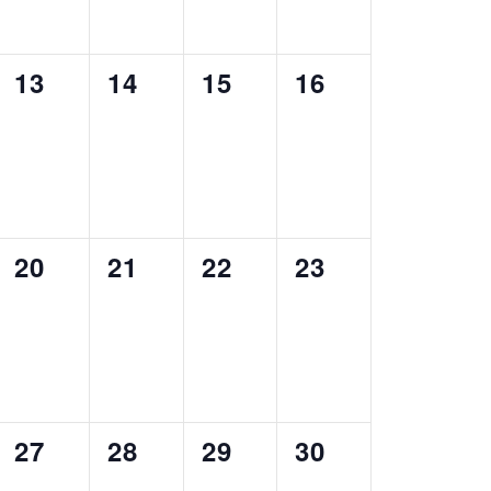
0
0
0
0
13
14
15
16
,
EMENT,
ÉVÈNEMENT,
ÉVÈNEMENT,
ÉVÈNEMENT,
ÉVÈNEMENT,
0
0
0
0
20
21
22
23
,
EMENT,
ÉVÈNEMENT,
ÉVÈNEMENT,
ÉVÈNEMENT,
ÉVÈNEMENT,
0
0
0
0
27
28
29
30
,
EMENT,
ÉVÈNEMENT,
ÉVÈNEMENT,
ÉVÈNEMENT,
ÉVÈNEMENT,