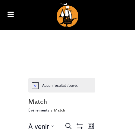
ARCHIVE
Aucun résultat trouvé.
Match
Évènements
Match
À venir
NAVIGATION
RECHERCHE
Recherche
Liste
Show
DE
Sélectionnez