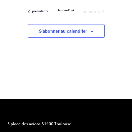
ET
Filters
VUES
une
ÉVÈNEMENT
Évènements
suivants
Aujourd'hui
NAVIGATION
Évènements
précédents
date.
DE
S’abonner au calendrier
VUES
ÉVÈNEMENTS
3 place des avions 31400 Toulouse