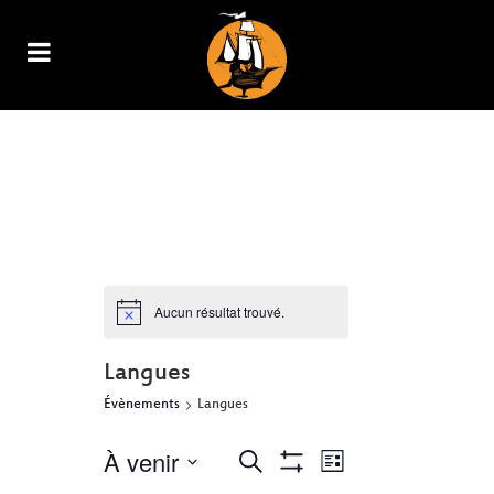
ARCHIVE
Aucun résultat trouvé.
Langues
Évènements
Langues
À venir
NAVIGATION
RECHERCHE
Recherche
Liste
Show
DE
Sélectionnez