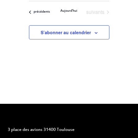
ET
Filters
VUES
une
ÉVÈNEMENT
Évènements
suivants
Aujourd'hui
NAVIGATION
Évènements
précédents
date.
DE
S’abonner au calendrier
VUES
ÉVÈNEMENTS
3 place des avions 31400 Toulouse