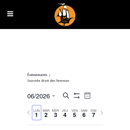
ARCHIVE
Évènements
Journée droit des femmes
06/2026
NAVIGATION
RECHERCHE
Recherche
Week
Show
DE
Select
ET
Filters
VUES
Previous
LUN
MAR
MER
JEU
VEN
SAM
DIM
Next
date.
1
2
3
4
5
6
7
ÉVÈNEMENT
NAVIGATION
week
week
DE