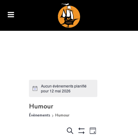
ARCHIVE
Aucun évènements planifié
pour 12 mai 2026
Humour
Évènements
Humour
NAVIGATION
RECHERCHE
Recherche
Jour
Show
DE