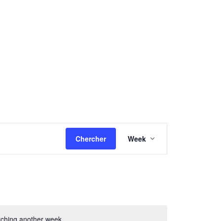
NAVIGATION
Chercher
Week
DE
VUES
ÉVÈNEMENT
arching another week.