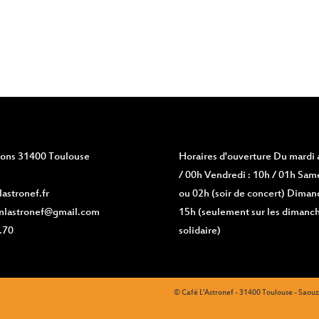
min
17 h 00
min
18 h 00
min
19 h 00
min
20 h 00
min
vions 31400 Toulouse
Horaires d'ouverture
Du mardi a
21 h 00
min
/ 00h Vendredi : 10h / 01h Same
astronef.fr
ou 02h (soir de concert) Diman
22 h 00
min
nlastronef@gmail.com
15h (seulement sur les dimanch
23 h 00
.70
solidaire)
0 h
min
00
min
© Café L'Astronef - 31400 Toulouse - Saou