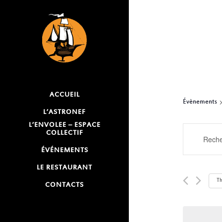
ACCUEIL
Évènements
L’ASTRONEF
L’ENVOLEE – ESPACE
RECH
COLLECTIF
Saisir
mot-
ET
ÉVÉNEMENTS
clé.
LE RESTAURANT
NAVI
Rechercher
T
CONTACTS
Évènements
DE
par
VUES
mot-