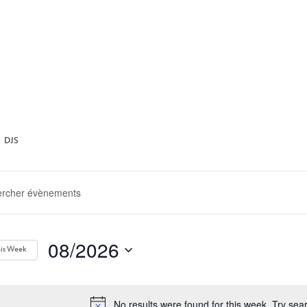
ARCHIVE
DJS
ERCHE
GATION
08/2026
his Week
Select
date.
No results were found for this week. Try se