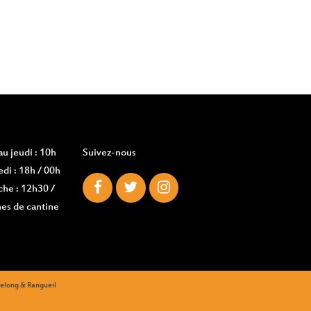
u jeudi : 10h
Suivez-nous
di : 18h / 00h
che : 12h30 /
es de cantine
zelong & Rangueil