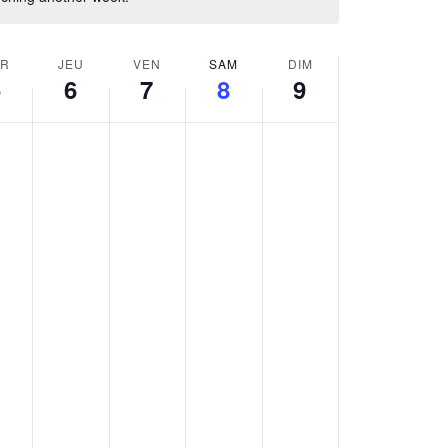
R
JEU
VEN
SAM
DIM
5
6
7
8
9