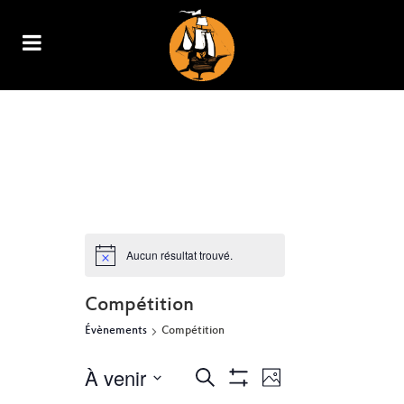
ARCHIVE
Aucun résultat trouvé.
Compétition
Évènements
Compétition
À venir
NAVIGATION
RECHERCHE
Recherche
Photo
Show
DE
Select