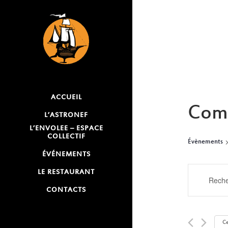
ACCUEIL
Comp
L’ASTRONEF
L’ENVOLEE – ESPACE
COLLECTIF
Évènements
ÉVÉNEMENTS
RECH
LE RESTAURANT
Saisir
mot-
CONTACTS
ET
clé.
NAVI
Rechercher
Ce