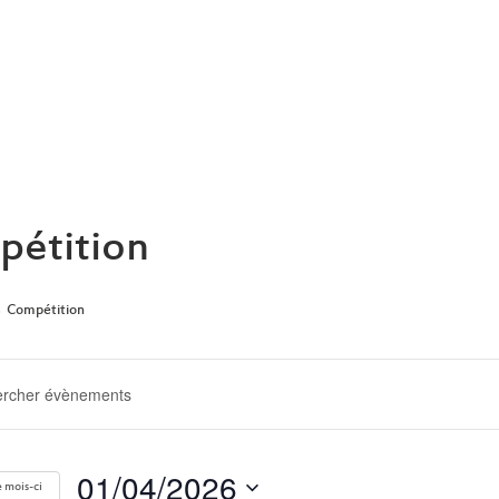
ARCHIVE
étition
Compétition
ERCHE
GATION
01/04/2026
 mois-ci