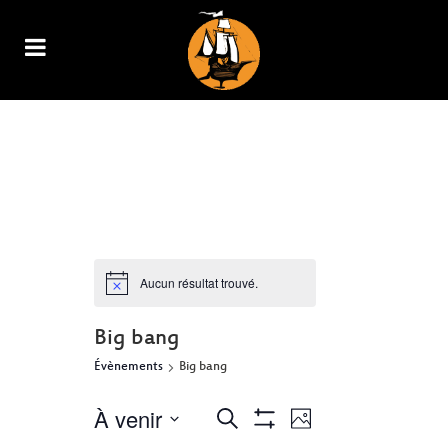
ARCHIVE
Aucun résultat trouvé.
Big bang
Évènements
Big bang
À venir
NAVIGATION
RECHERCHE
Recherche
Photo
Show
DE
Select