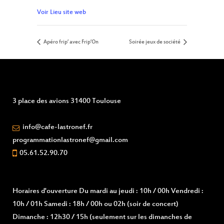
Voir Lieu site web
Apéro frip’ avec Frip’On
Soirée jeux de société
3 place des avions 31400 Toulouse
info@cafe-lastronef.fr
programmationlastronef@gmail.com
05.61.52.90.70
Horaires d'ouverture
Du mardi au jeudi : 10h / 00h Vendredi :
10h / 01h Samedi : 18h / 00h ou 02h (soir de concert)
Dimanche : 12h30 / 15h (seulement sur les dimanches de