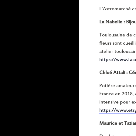
L’Astromarché cré
La Nabelle : Bijo
Toulousaine de cœ
fleurs sont cueil
atelier toulousai
https://www.fac
Chloé Attali : C
Potière amateure
France en 2018, 
intensive pour e
https://www.ets
Maurice et Tatian