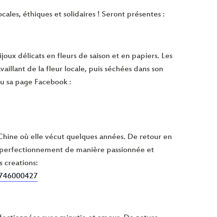
cales, éthiques et solidaires ! Seront présentes :
oux délicats en fleurs de saison et en papiers. Les
vaillant de la fleur locale, puis séchées dans son
u sa page Facebook :
Chine où elle vécut quelques années. De retour en
 de perfectionnement de manière passionnée et
 creations:
d=746000427