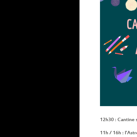
12h30 : Cantine 
11h / 16h : l’As