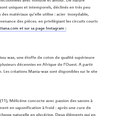
fectionnées avec minutie et amour. De nature
x sont uniques et intemporels, déclinés en très peu
 des matériaux qu’elle utilise : acier inoxydable,
enance des pièces. en privilégiant les circuits courts
tiana.com et sur sa page Instagram :
tissu wax, une étoffe de coton de qualité supérieure
plusieurs décennies en Afrique de l’Ouest. A partir
e. Les créations Mania-wax sont disponibles sur le site
y (11), Mélicène concocte avec passion des savons à
ement en saponification à froid : après une cure de
richesse naturelle en glycérine. Deux éléments qui en