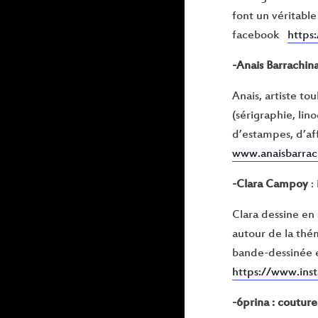
font un véritable
facebook
https
-Anais Barrachina 
Anais, artiste to
(sérigraphie, lin
d’estampes, d’aff
www.anaisbarrac
-Clara Campoy
:
Clara dessine en 
autour de la thém
bande-dessinée et
https://www.in
-6prina : coutur