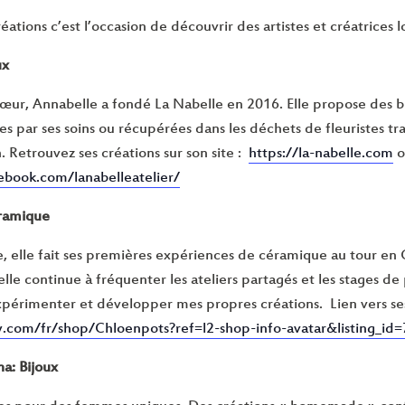
ations c’est l’occasion de découvrir des artistes et créatrices lo
ux
ur, Annabelle a fondé La Nabelle en 2016. Elle propose des bij
lies par ses soins ou récupérées dans les déchets de fleuristes tra
n. Retrouvez ses créations sur son site :
https://la-nabelle.com
o
ebook.com/lanabelleatelier/
éramique
, elle fait ses premières expériences de céramique au tour en 
elle continue à fréquenter les ateliers partagés et les stages
xpérimenter et développer mes propres créations. Lien vers ses
y.com/fr/shop/Chloenpots?ref=l2-shop-info-avatar&listing_i
a: Bijoux