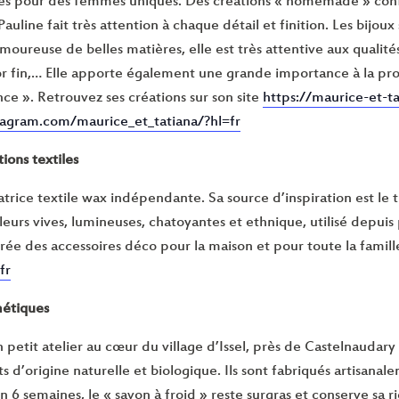
ues pour des femmes uniques. Des créations « homemade » con
Pauline fait très attention à chaque détail et finition. Les bijou
oureuse de belles matières, elle est très attentive aux qualités
’or fin,… Elle apporte également une grande importance à la prov
ce ». Retrouvez ses créations sur son site
https://maurice-et-ta
tagram.com/maurice_et_tatiana/?hl=fr
ions textiles
atrice textile wax indépendante. Sa source d’inspiration est le 
urs vives, lumineuses, chatoyantes et ethnique, utilisé depuis 
 crée des accessoires déco pour la maison et pour toute la famill
fr
métiques
n petit atelier au cœur du village d’Issel, près de Castelnaudar
s d’origine naturelle et biologique. Ils sont fabriqués artisanal
 6 semaines, le « savon à froid » reste surgras et conserve sa 