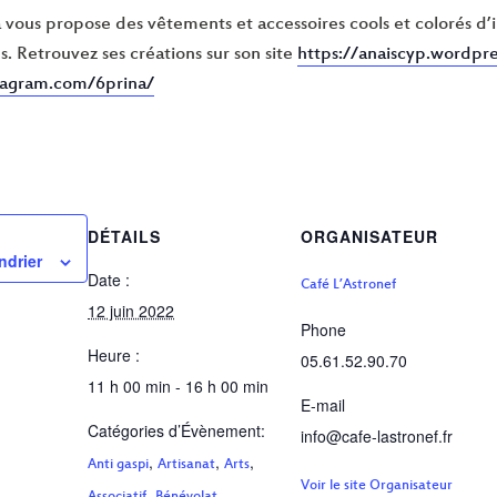
a vous propose des vêtements et accessoires cools et colorés d’
s. Retrouvez ses créations sur son site
https://anaiscyp.wordpr
tagram.com/6prina/
DÉTAILS
ORGANISATEUR
ndrier
Date :
Café L’Astronef
12 juin 2022
Phone
Heure :
05.61.52.90.70
11 h 00 min - 16 h 00 min
E-mail
Catégories d’Évènement:
info@cafe-lastronef.fr
,
,
,
Anti gaspi
Artisanat
Arts
Voir le site Organisateur
,
,