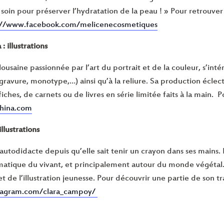
 soin pour préserver l’hydratation de la peau ! » Pour retrouver 
://www.facebook.com/melicenecosmetiques
: illustrations
ulousaine passionnée par l’art du portrait et de la couleur, s’in
ogravure, monotype,…) ainsi qu’à la reliure. Sa production éclect
iches, de carnets ou de livres en série limitée faits à la main. Po
hina.com
illustrations
autodidacte depuis qu’elle sait tenir un crayon dans ses mains. El
atique du vivant, et principalement autour du monde végétal. El
 de l’illustration jeunesse. Pour découvrir une partie de son tr
stagram.com/clara_campoy/
e