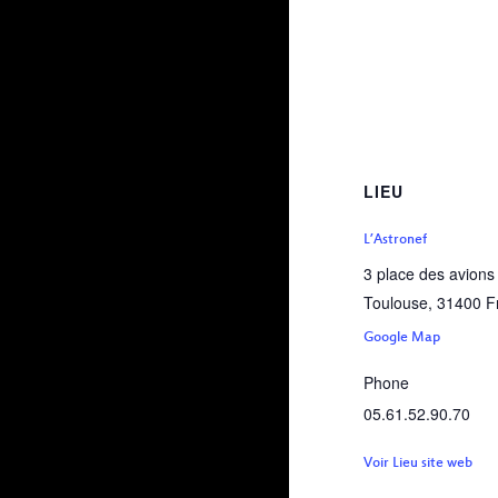
LIEU
L’Astronef
3 place des avions
Toulouse
,
31400
F
Google Map
Phone
05.61.52.90.70
Voir Lieu site web