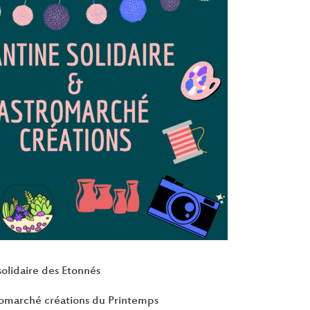
solidaire des Etonnés
tromarché créations du Printemps