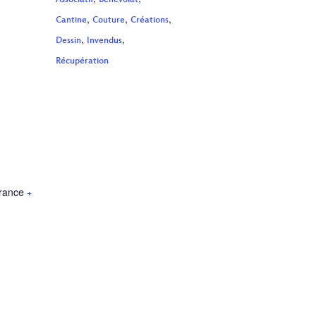
Associatif
Bénévolat
,
,
,
Cantine
Couture
Créations
,
,
Dessin
Invendus
Récupération
rance
+