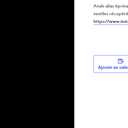
Anaïs alias 6prin
textiles récupéré
https://www.ins
Ajouter au cale