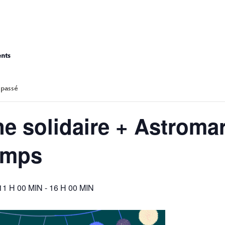
ANTINE SOLIDAIRE + ASTROM
PRINTEMPS
ents
 passé
e solidaire + Astromar
emps
11 H 00 MIN
-
16 H 00 MIN