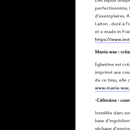
Des bijoux uniq
perfectionniste, 
d’exemplaires. Am
Laiton , doré à l
et « made in Fran
https://www.ins
Mania wax : créat
Eglantine est cré
imprimé aux coule
de ce tissu, elle
www.mania-wax.
-Célimène : cos
Installée dans so
base d’ingrédient
séchage d’environ