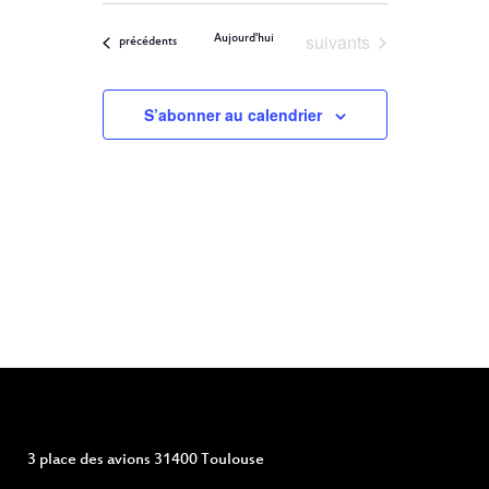
ET
Filters
VUES
une
ÉVÈNEMENT
Évènements
suivants
Aujourd'hui
NAVIGATION
Évènements
précédents
date.
DE
S’abonner au calendrier
VUES
ÉVÈNEMENTS
3 place des avions 31400 Toulouse