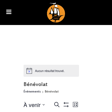
ARCHIVE
Aucun résultat trouvé.
Bénévolat
Évènements
Bénévolat
À venir
NAVIGATION
RECHERCHE
Recherche
Liste
Show
DE
Sélectionnez