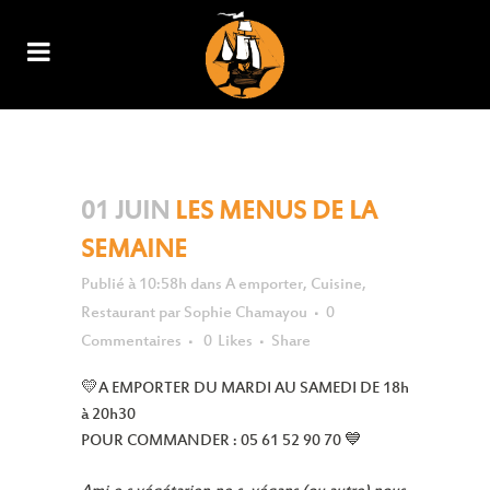
LES MENUS DE LA SEMAINE
01 JUIN
LES MENUS DE LA
SEMAINE
Publié à 10:58h
dans
A emporter
,
Cuisine
,
Restaurant
par
Sophie Chamayou
0
Commentaires
0
Likes
Share
💛A EMPORTER DU MARDI AU SAMEDI DE 18h
à 20h30
POUR COMMANDER : 05 61 52 90 70 💙