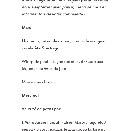
Ami.e.s végétarien.ne.s, végans (ou autre) nous
nous adapterons avec plaisir, merci de nous en
informer lors de votre commande !
Mardi
Houmous, tataki de canard, coulis de mangue,
cacahuète & estragon
Wings de poulet façon tex mex, riz sauté aux
légumes ou Wok du jour
Mousse au chocolat
Mercredi
Velouté de petits pois
L’AstroBurger : bœuf maison Marty / laguiole /
coppa / pistou, patatas bravas sauce tartare ou