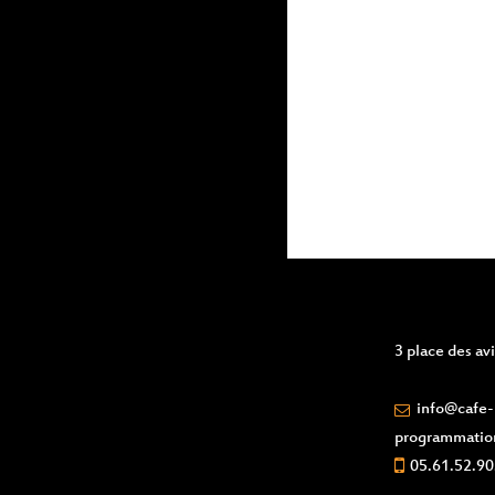
events
to
refresh
with
the
filtered
results.
3 place des a
info@cafe-l
programmatio
05.61.52.90