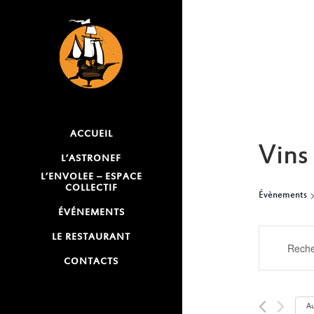
ACCUEIL
Vins
L’ASTRONEF
L’ENVOLEE – ESPACE
COLLECTIF
Évènements
ÉVÉNEMENTS
RECH
LE RESTAURANT
Saisir
mot-
CONTACTS
ET
clé.
NAVI
Rechercher
Au