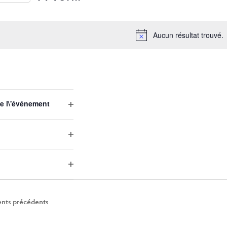
Sélectionnez
une
Aucun résultat trouvé.
date.
EMENTS
e l\'événement
Open
filter
Open
filter
Open
filter
nts
précédents