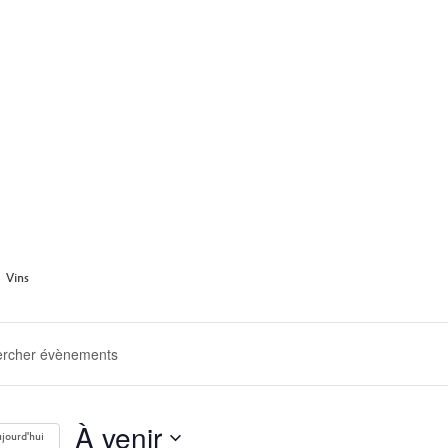
ARCHIVE
Vins
ERCHE
GATION
À venir
jourd'hui