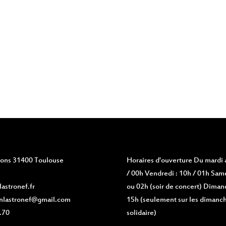
vions 31400 Toulouse
Horaires d'ouverture
Du mardi a
/ 00h Vendredi : 10h / 01h Same
astronef.fr
ou 02h (soir de concert) Diman
nlastronef@gmail.com
15h (seulement sur les dimanch
.70
solidaire)