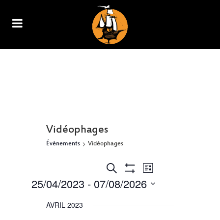
ARCHIVE
Vidéophages
Évènements
Vidéophages
NAVIGATION
RECHERCHE
Recherche
Liste
Show
DE
25/04/2023
 - 
07/08/2026
ET
Filters
VUES
Sélectionnez
ÉVÈNEMENT
NAVIGATION
AVRIL 2023
une