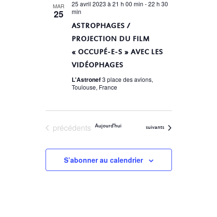
DE
date.
25 avril 2023 à 21 h 00 min
-
22 h 30
MAR
min
25
VUES
ASTROPHAGES /
ÉVÈNEMENTS
PROJECTION DU FILM
« OCCUPÉ-E-S » AVEC LES
VIDÉOPHAGES
L'Astronef
3 place des avions,
Toulouse, France
Évènements
précédents
Aujourd'hui
Évènements
suivants
S’abonner au calendrier