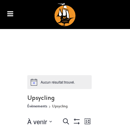
ARCHIVE
Aucun résultat trouvé.
Upsycling
Évènements
Upsycling
À venir
NAVIGATION
RECHERCHE
Recherche
Liste
Show
DE
Sélectionnez