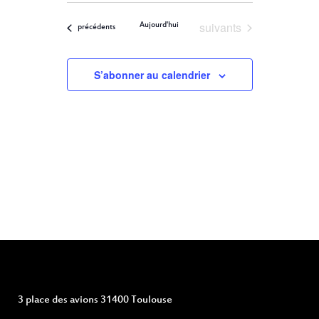
ET
Filters
VUES
une
ÉVÈNEMENT
Évènements
suivants
Aujourd'hui
NAVIGATION
Évènements
précédents
date.
DE
S’abonner au calendrier
VUES
ÉVÈNEMENTS
3 place des avions 31400 Toulouse