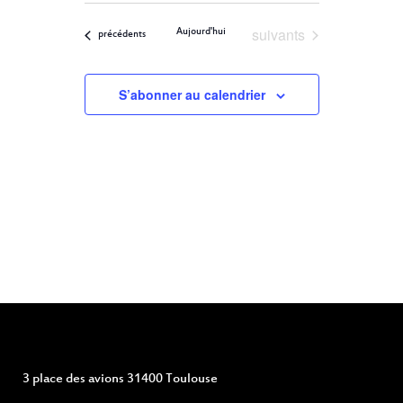
ET
Filters
VUES
une
ÉVÈNEMENT
Évènements
suivants
Aujourd'hui
NAVIGATION
Évènements
précédents
date.
DE
S’abonner au calendrier
VUES
ÉVÈNEMENTS
3 place des avions 31400 Toulouse