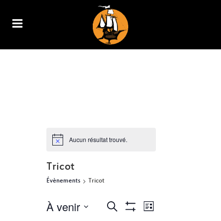
ARCHIVE
Aucun résultat trouvé.
Tricot
Évènements
Tricot
À venir
NAVIGATION
RECHERCHE
Recherche
Liste
Show
DE
Sélectionnez