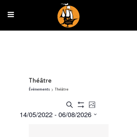
ARCHIVE
Théâtre
Évènements
Théâtre
NAVIGATION
RECHERCHE
Recherche
Photo
Show
DE
14/05/2022
 - 
06/08/2026
ET
Filters
VUES
Select
ÉVÈNEMENT
NAVIGATION
date.