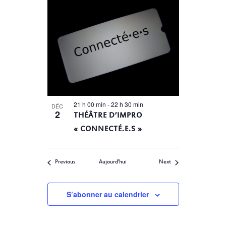
21 h 00 min
-
22 h 30 min
DÉC
2
THÉÂTRE D’IMPRO
« CONNECTÉ.E.S »
Évènements
Évènements
Previous
Aujourd'hui
Next
S’abonner au calendrier