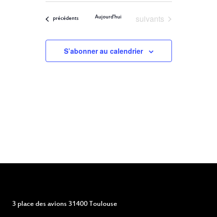
ET
Filters
VUES
une
ÉVÈNEMENT
Évènements
suivants
Aujourd'hui
NAVIGATION
Évènements
précédents
date.
DE
S’abonner au calendrier
VUES
ÉVÈNEMENTS
3 place des avions 31400 Toulouse