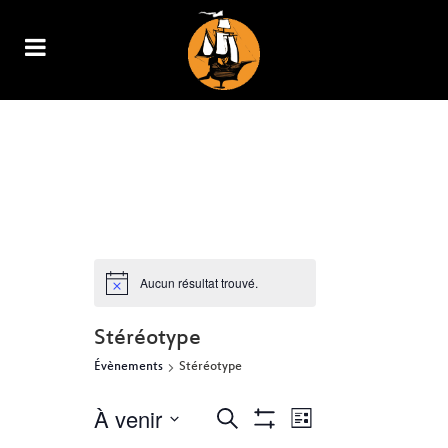
ARCHIVE
Aucun résultat trouvé.
Stéréotype
Évènements
Stéréotype
À venir
NAVIGATION
RECHERCHE
Recherche
Liste
Show
DE
Sélectionnez