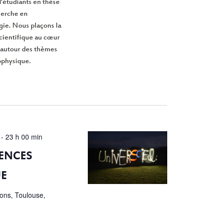
'étudiants en thèse
cherche en
gie. Nous plaçons la
scientifique au cœur
 autour des thèmes
rophysique.
-
23 h 00 min
ENCES
E
ions, Toulouse,