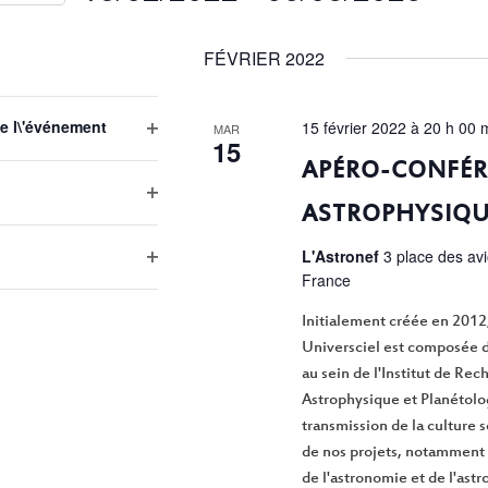
Sélectionnez
une
FÉVRIER 2022
date.
EMENTS
e l\'événement
15 février 2022 à 20 h 00 
MAR
15
Open
APÉRO-CONFÉR
filter
Open
ASTROPHYSIQU
filter
L'Astronef
3 place des av
Open
France
filter
Initialement créée en 2012,
Universciel est composée d
au sein de l'Institut de Re
Astrophysique et Planétolo
transmission de la culture 
de nos projets, notamment
de l'astronomie et de l'ast