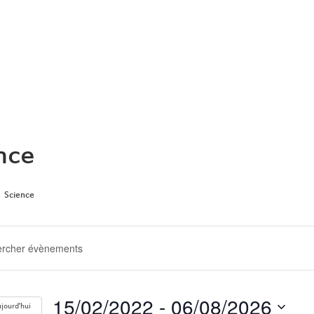
ARCHIVE
nce
Science
ERCHE
GATION
15/02/2022
 - 
06/08/2026
jourd'hui