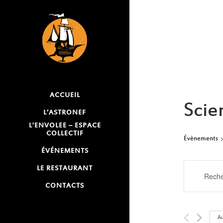
ACCUEIL
Scie
L’ASTRONEF
L’ENVOLEE – ESPACE
COLLECTIF
Évènements
ÉVÉNEMENTS
RECH
LE RESTAURANT
Saisir
mot-
CONTACTS
ET
clé.
NAVI
Rechercher
Au