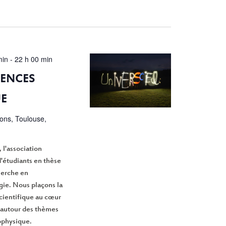
min
-
22 h 00 min
ENCES
E
ions, Toulouse,
 l'association
'étudiants en thèse
cherche en
gie. Nous plaçons la
scientifique au cœur
 autour des thèmes
rophysique.