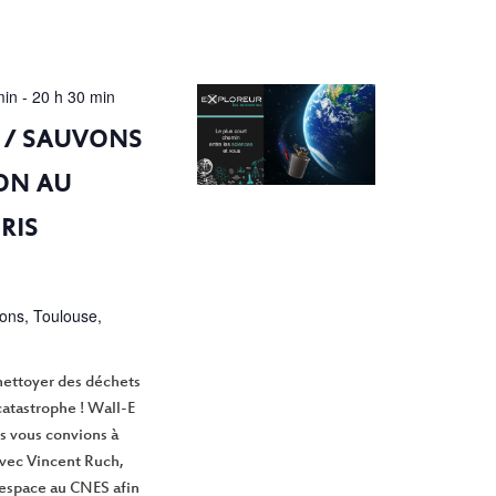
min
-
20 h 30 min
 / SAUVONS
ION AU
RIS
ions, Toulouse,
nettoyer des déchets
catastrophe ! Wall-E
s vous convions à
avec Vincent Ruch,
’espace au CNES afin