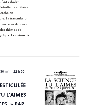
 l'association
'étudiants en thèse
cherche en
gie. La transmission
st au cœur de leurs
 des thèmes de
hysique. Le thème de
 30 min
-
22 h 30
ESTICULÉE
TU L’AIMES
TES » PAR