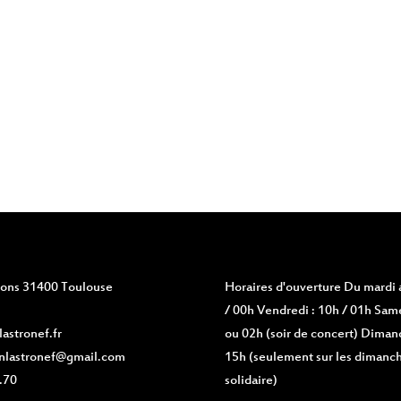
vions 31400 Toulouse
Horaires d'ouverture
Du mardi a
/ 00h Vendredi : 10h / 01h Same
astronef.fr
ou 02h (soir de concert) Diman
nlastronef@gmail.com
15h (seulement sur les dimanch
.70
solidaire)