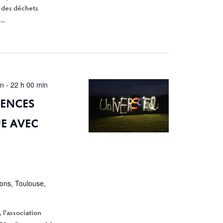
 des déchets
..
in
-
22 h 00 min
ENCES
E AVEC
ions, Toulouse,
 l'association