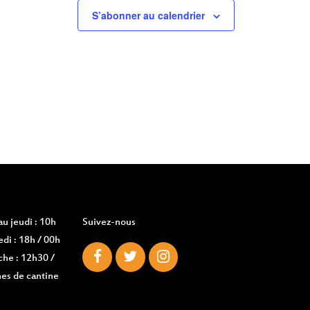
S’abonner au calendrier
u jeudi : 10h
Suivez-nous
di : 18h / 00h
che : 12h30 /
es de cantine