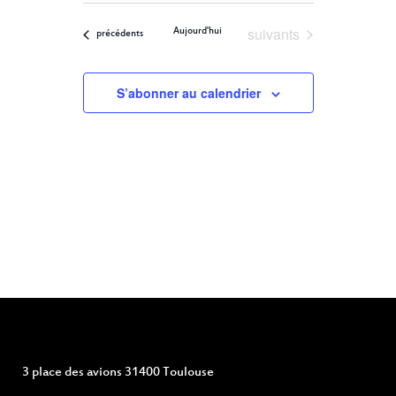
ET
Filters
VUES
une
ÉVÈNEMENT
Évènements
suivants
Aujourd'hui
NAVIGATION
Évènements
précédents
date.
DE
S’abonner au calendrier
VUES
ÉVÈNEMENTS
3 place des avions 31400 Toulouse