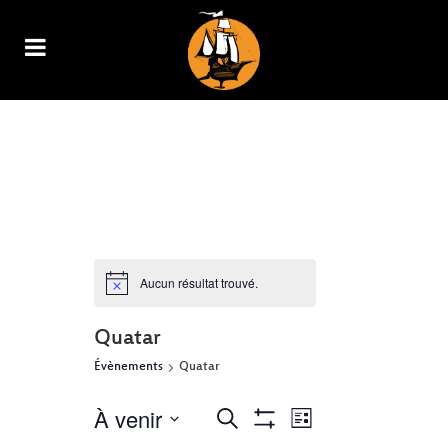
ARCHIVE
Aucun résultat trouvé.
Quatar
Évènements
Quatar
À venir
NAVIGATION
RECHERCHE
Recherche
Liste
Show
DE
Sélectionnez