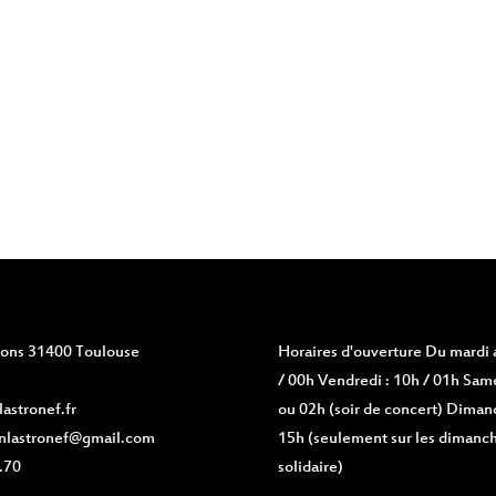
vions 31400 Toulouse
Horaires d'ouverture
Du mardi a
/ 00h Vendredi : 10h / 01h Same
astronef.fr
ou 02h (soir de concert) Diman
nlastronef@gmail.com
15h (seulement sur les dimanch
.70
solidaire)