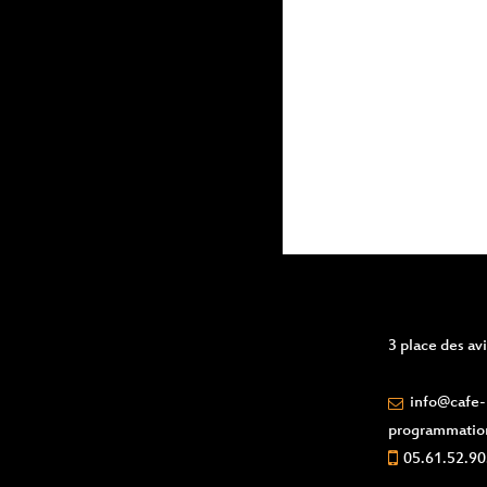
events
to
refresh
with
the
filtered
results.
3 place des a
info@cafe-l
programmatio
05.61.52.90