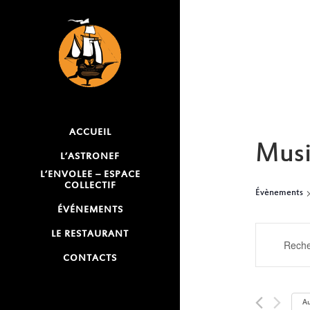
ACCUEIL
Musi
L’ASTRONEF
L’ENVOLEE – ESPACE
COLLECTIF
Évènements
ÉVÉNEMENTS
RECH
LE RESTAURANT
Saisir
mot-
CONTACTS
ET
clé.
NAVI
Rechercher
Au