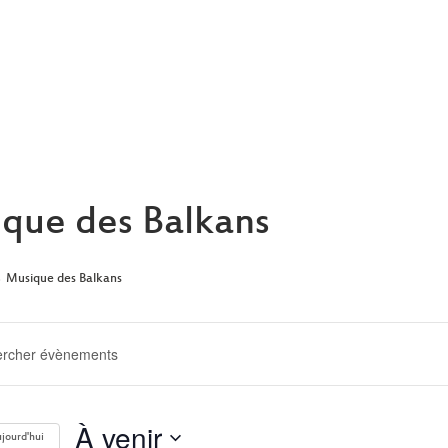
ARCHIVE
que des Balkans
Musique des Balkans
ERCHE
GATION
À venir
jourd'hui