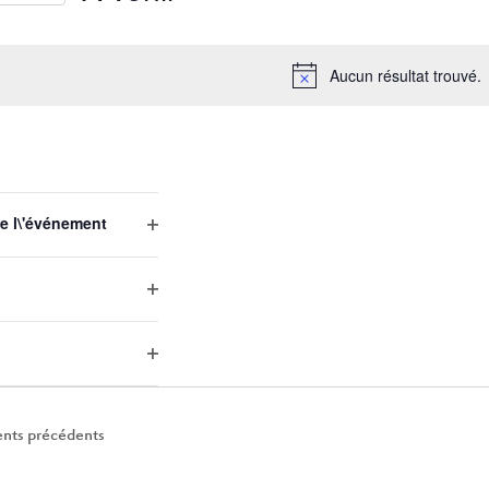
Sélectionnez
une
Aucun résultat trouvé.
date.
EMENTS
e l\'événement
Open
filter
Open
filter
Open
filter
nts
précédents