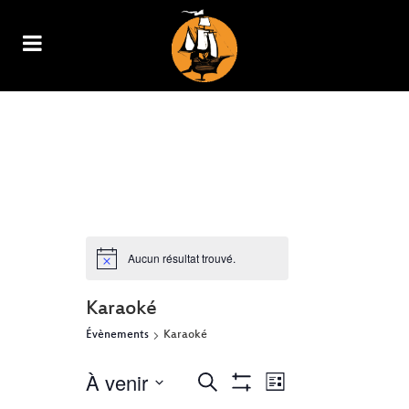
ARCHIVE
Aucun résultat trouvé.
Karaoké
Évènements
Karaoké
À venir
NAVIGATION
RECHERCHE
Recherche
Liste
Show
DE
Sélectionnez