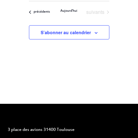
ET
Filters
VUES
une
ÉVÈNEMENT
Évènements
suivants
Aujourd'hui
NAVIGATION
Évènements
précédents
date.
DE
S’abonner au calendrier
VUES
ÉVÈNEMENTS
3 place des avions 31400 Toulouse