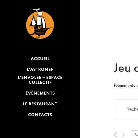
ACCUEIL
Jeu 
L’ASTRONEF
L’ENVOLEE – ESPACE
COLLECTIF
Évènements
ÉVÉNEMENTS
RECH
LE RESTAURANT
Saisir
mot-
CONTACTS
ET
clé.
NAVI
Rechercher
Au