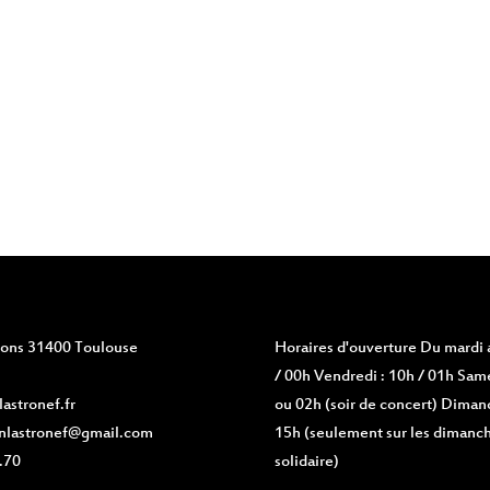
vions 31400 Toulouse
Horaires d'ouverture
Du mardi a
/ 00h Vendredi : 10h / 01h Same
astronef.fr
ou 02h (soir de concert) Diman
nlastronef@gmail.com
15h (seulement sur les dimanch
.70
solidaire)