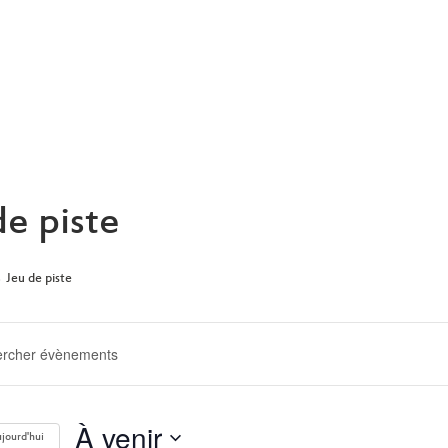
ARCHIVE
de piste
Jeu de piste
ERCHE
GATION
À venir
jourd'hui