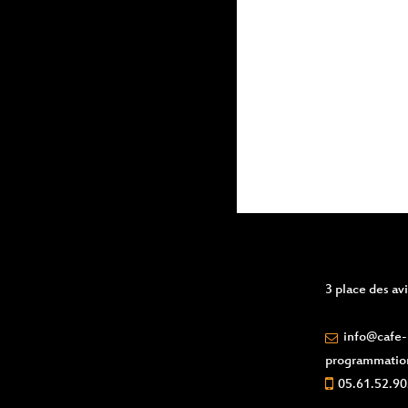
events
to
refresh
with
the
filtered
results.
3 place des a
info@cafe-l
programmatio
05.61.52.90