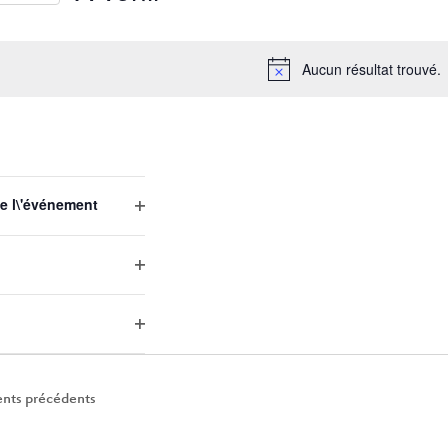
Sélectionnez
une
Aucun résultat trouvé.
date.
EMENTS
e l\'événement
Open
filter
Open
filter
Open
filter
nts
précédents