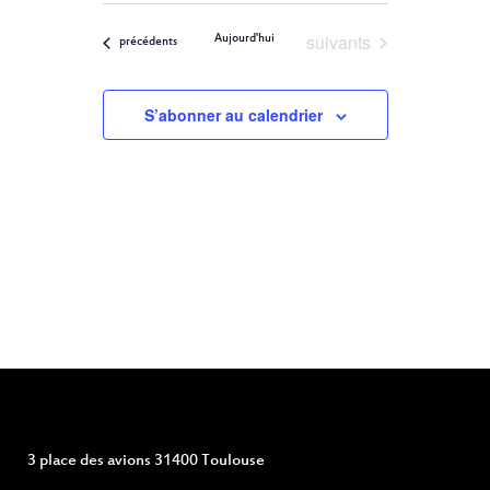
ET
Filters
VUES
une
ÉVÈNEMENT
Évènements
suivants
Aujourd'hui
NAVIGATION
Évènements
précédents
date.
DE
S’abonner au calendrier
VUES
ÉVÈNEMENTS
3 place des avions 31400 Toulouse