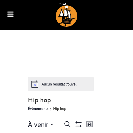
ARCHIVE
Aucun résultat trouvé.
Hip hop
Évènements
Hip hop
À venir
NAVIGATION
RECHERCHE
Recherche
Liste
Show
DE
Sélectionnez