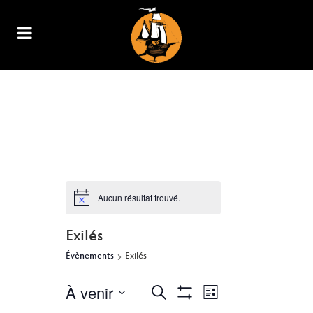
ARCHIVE
Aucun résultat trouvé.
Exilés
Évènements
Exilés
À venir
NAVIGATION
RECHERCHE
Recherche
Liste
Show
DE
Sélectionnez