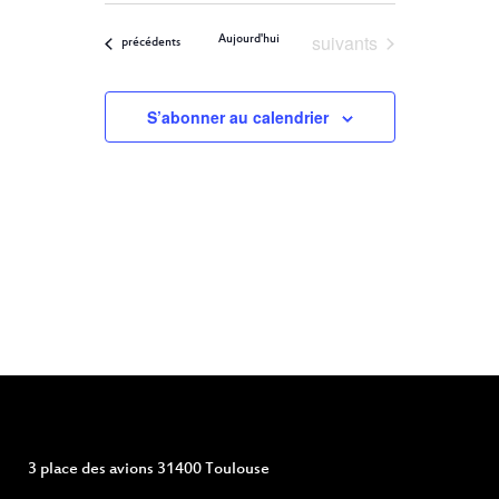
ET
Filters
VUES
une
ÉVÈNEMENT
Évènements
suivants
Aujourd'hui
NAVIGATION
Évènements
précédents
date.
DE
S’abonner au calendrier
VUES
ÉVÈNEMENTS
3 place des avions 31400 Toulouse