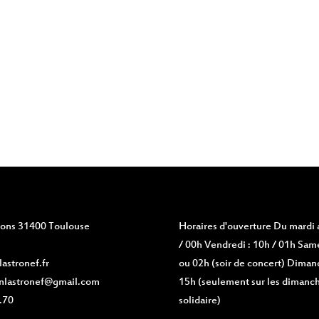
vions 31400 Toulouse
Horaires d'ouverture
Du mardi a
/ 00h Vendredi : 10h / 01h Same
astronef.fr
ou 02h (soir de concert) Diman
nlastronef@gmail.com
15h (seulement sur les dimanch
.70
solidaire)