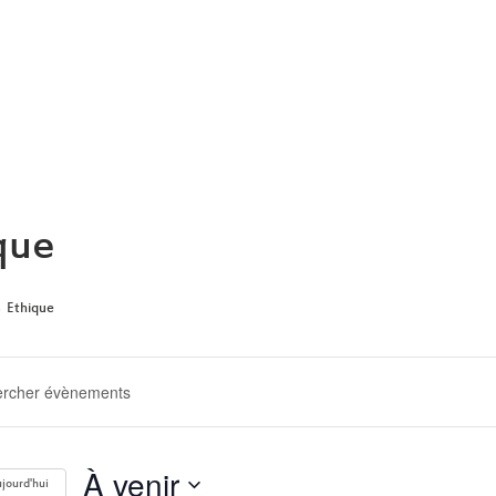
ARCHIVE
que
Ethique
ERCHE
GATION
À venir
jourd'hui