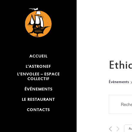
ACCUEIL
Ethi
L’ASTRONEF
L’ENVOLEE – ESPACE
COLLECTIF
Évènements
ÉVÉNEMENTS
RECH
LE RESTAURANT
Saisir
mot-
CONTACTS
ET
clé.
NAVI
Rechercher
Au