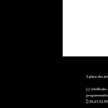
events
to
refresh
with
the
filtered
results.
3 place des a
info@cafe-l
programmatio
05.61.52.90