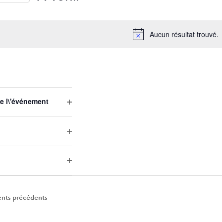
Sélectionnez
une
Aucun résultat trouvé.
date.
EMENTS
e l\'événement
Open
filter
Open
filter
Open
filter
nts
précédents