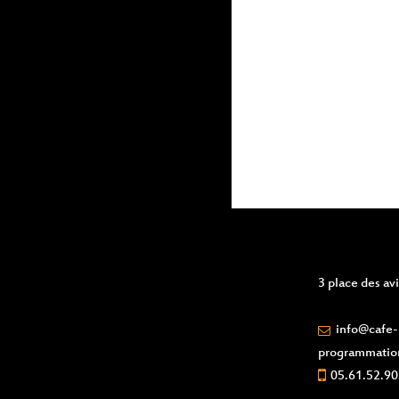
events
to
refresh
with
the
filtered
results.
3 place des a
info@cafe-l
programmatio
05.61.52.90