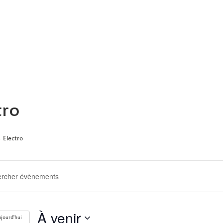
ARCHIVE
tro
Electro
ERCHE
GATION
À venir
jourd'hui