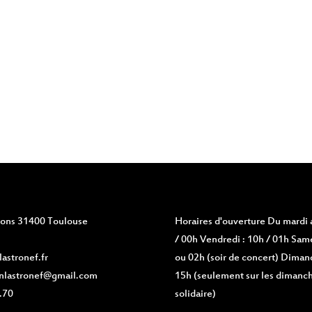
vions 31400 Toulouse
Horaires d'ouverture
Du mardi a
/ 00h Vendredi : 10h / 01h Same
astronef.fr
ou 02h (soir de concert) Diman
nlastronef@gmail.com
15h (seulement sur les dimanch
.70
solidaire)