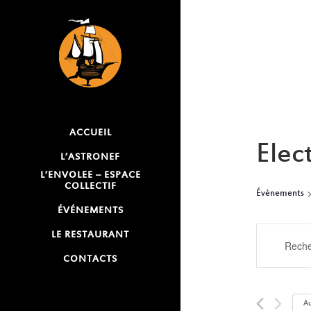
ACCUEIL
Elec
L’ASTRONEF
L’ENVOLEE – ESPACE
COLLECTIF
Évènements
ÉVÉNEMENTS
RECH
LE RESTAURANT
Saisir
mot-
CONTACTS
ET
clé.
NAVI
Rechercher
Au