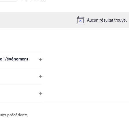
Sélectionnez
une
Aucun résultat trouvé.
date.
EMENTS
e l\'événement
Open
filter
Open
filter
Open
filter
nts
précédents