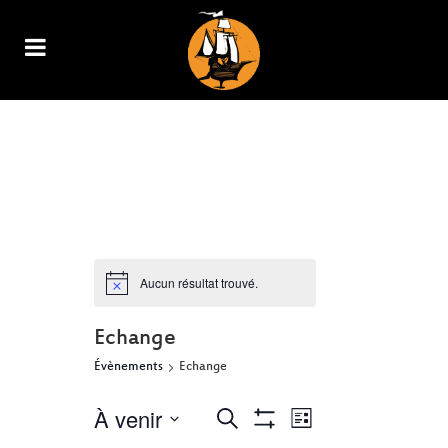
ARCHIVE
Aucun résultat trouvé.
Echange
Évènements
Echange
À venir
NAVIGATION
RECHERCHE
Recherche
Liste
Show
DE
Sélectionnez