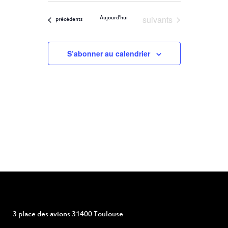
ET
Filters
VUES
une
ÉVÈNEMENT
Évènements
suivants
Aujourd'hui
NAVIGATION
Évènements
précédents
date.
DE
S’abonner au calendrier
VUES
ÉVÈNEMENTS
3 place des avions 31400 Toulouse