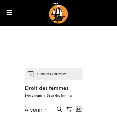
ARCHIVE
Aucun résultat trouvé.
Droit des femmes
Évènements
Droit des femmes
À venir
NAVIGATION
RECHERCHE
Recherche
Liste
Show
DE
Sélectionnez