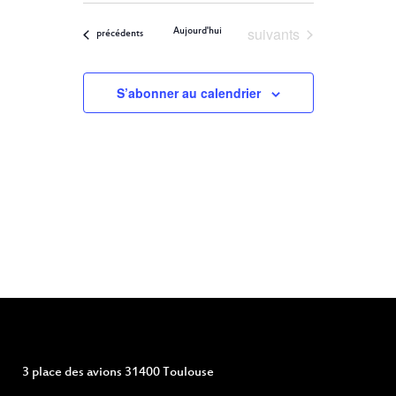
ET
Filters
VUES
une
ÉVÈNEMENT
Évènements
suivants
Aujourd'hui
NAVIGATION
Évènements
précédents
date.
DE
S’abonner au calendrier
VUES
ÉVÈNEMENTS
3 place des avions 31400 Toulouse