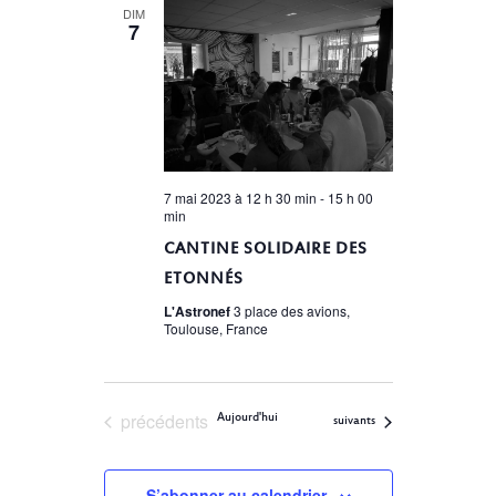
DE
date.
DIM
7
VUES
ÉVÈNEMENTS
7 mai 2023 à 12 h 30 min
-
15 h 00
min
CANTINE SOLIDAIRE DES
ETONNÉS
L'Astronef
3 place des avions,
Toulouse, France
Évènements
précédents
Aujourd'hui
Évènements
suivants
S’abonner au calendrier