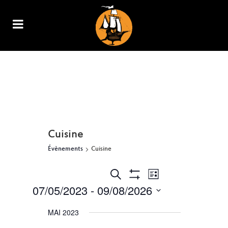
ARCHIVE
Cuisine
Évènements
Cuisine
NAVIGATION
RECHERCHE
Recherche
Liste
Show
DE
07/05/2023
 - 
09/08/2026
ET
Filters
VUES
Sélectionnez
ÉVÈNEMENT
NAVIGATION
MAI 2023
une