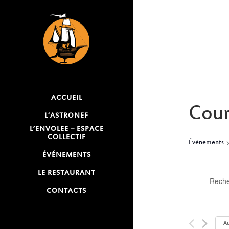
ACCUEIL
Cour
L’ASTRONEF
L’ENVOLEE – ESPACE
COLLECTIF
Évènements
ÉVÉNEMENTS
RECH
LE RESTAURANT
Saisir
mot-
CONTACTS
ET
clé.
NAVI
Rechercher
Au