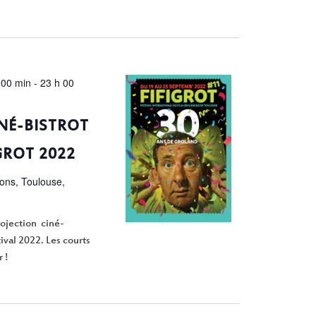
 00 min
-
23 h 00
NÉ-BISTROT
IGROT 2022
ions, Toulouse,
rojection ciné-
tival 2022. Les courts
 !