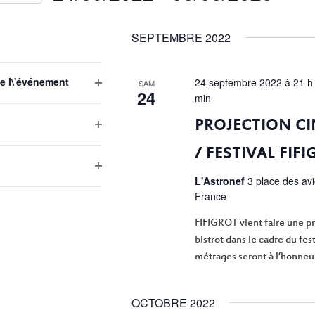
Sélectionnez
une
SEPTEMBRE 2022
date.
EMENTS
e l\'événement
24 septembre 2022 à 21 h
SAM
24
Open
min
filter
PROJECTION CI
Open
filter
/ FESTIVAL FIF
Open
L'Astronef
3 place des av
filter
France
FIFIGROT vient faire une p
bistrot dans le cadre du fes
métrages seront à l’honneur
OCTOBRE 2022