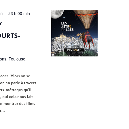
min
-
23 h 00 min
/
OURTS-
ions, Toulouse,
hages !Alors on se
on en parle à travers
ts-métrages qu'il
, oui cela nous fait
ous montrer des films
...