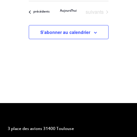
ET
Filters
VUES
une
ÉVÈNEMENT
Évènements
suivants
Aujourd'hui
NAVIGATION
Évènements
précédents
date.
DE
S’abonner au calendrier
VUES
ÉVÈNEMENTS
3 place des avions 31400 Toulouse