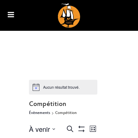
ARCHIVE
Aucun résultat trouvé.
Compétition
Évènements
Compétition
À venir
NAVIGATION
RECHERCHE
Recherche
Liste
Show
DE
Sélectionnez