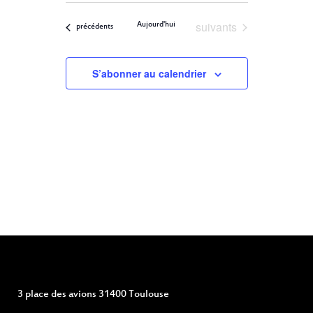
ET
Filters
VUES
une
ÉVÈNEMENT
Évènements
suivants
Aujourd'hui
NAVIGATION
Évènements
précédents
date.
DE
S’abonner au calendrier
VUES
ÉVÈNEMENTS
3 place des avions 31400 Toulouse