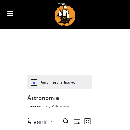
ARCHIVE
Aucun résultat trouvé.
Astronomie
Évènements
Astronomie
À venir
NAVIGATION
RECHERCHE
Recherche
Liste
Show
DE
Sélectionnez