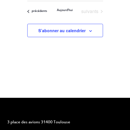
ET
Filters
VUES
une
ÉVÈNEMENT
Évènements
suivants
Aujourd'hui
NAVIGATION
Évènements
précédents
date.
DE
S’abonner au calendrier
VUES
ÉVÈNEMENTS
3 place des avions 31400 Toulouse