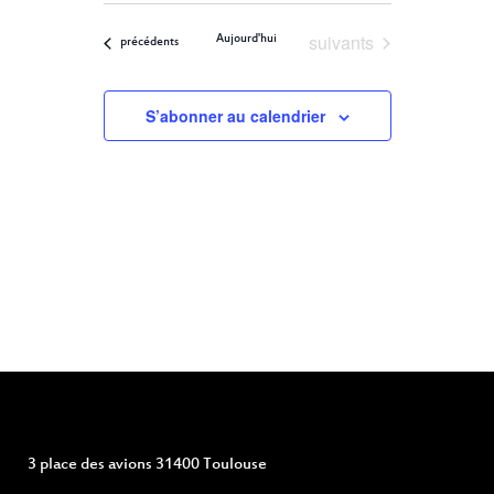
ET
Filters
VUES
une
ÉVÈNEMENT
Évènements
suivants
Aujourd'hui
NAVIGATION
Évènements
précédents
date.
DE
S’abonner au calendrier
VUES
ÉVÈNEMENTS
3 place des avions 31400 Toulouse