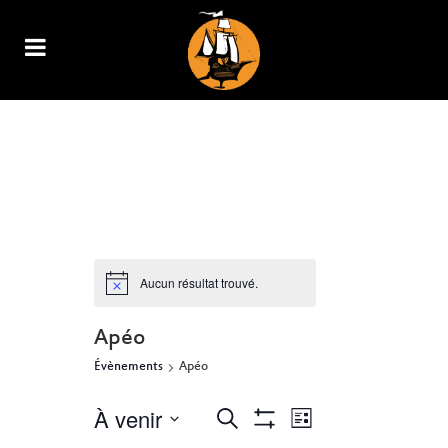
ARCHIVE
Aucun résultat trouvé.
Apéo
Évènements
Apéo
À venir
NAVIGATION
RECHERCHE
Recherche
Liste
Show
DE
Sélectionnez