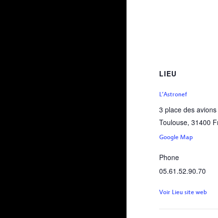
LIEU
L’Astronef
3 place des avions
Toulouse
,
31400
F
Google Map
Phone
05.61.52.90.70
Voir Lieu site web