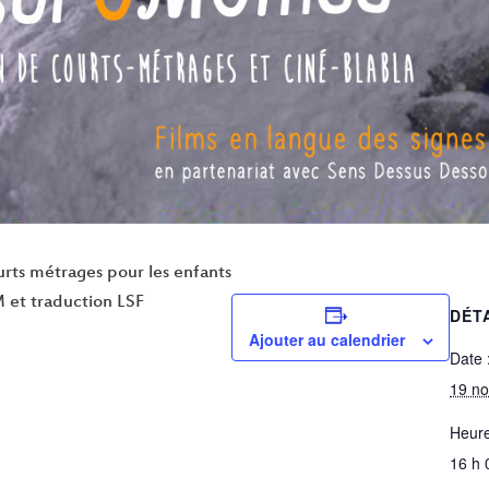
urts métrages pour les enfants
 et traduction LSF
DÉT
Ajouter au calendrier
Date 
19 n
Heure
16 h 