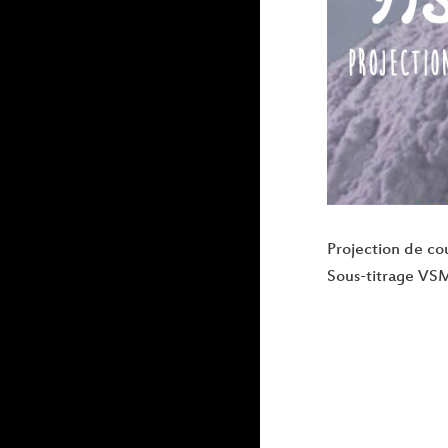
Projection de co
Sous-titrage VSM