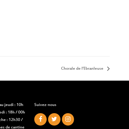
Chorale de l’Ebranleuse
u jeudi : 10h
Suivez-nous
di : 18h / 00h
che : 12h30 /
es de cantine