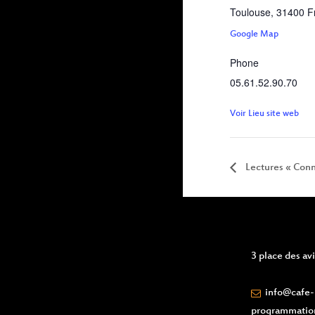
Toulouse
,
31400
F
Google Map
Phone
05.61.52.90.70
Voir Lieu site web
Lectures « Conn
3 place des a
info@cafe-l
programmatio