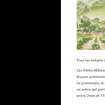
Pour les enfants 
Les Vidéo Mômes 
là pour présente
Le printemps, la 
un arbre qui par
entre 2min et 1