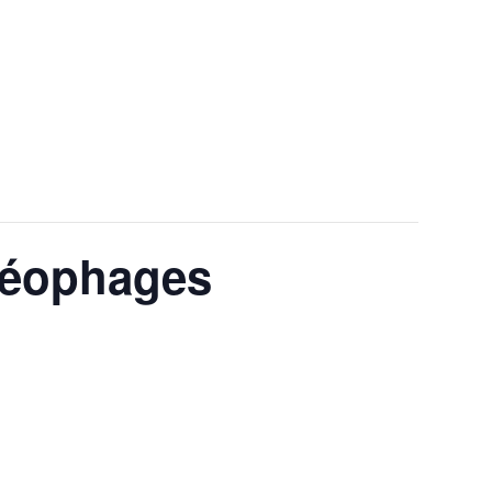
S VIDÉOPHAGES
déophages