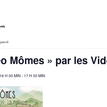
« VIDÉO MÔMES » PAR LE
ents
 passé
éo Mômes » par les Vi
16 H 00 MIN
-
17 H 30 MIN