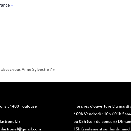
rance
+
aissez vous Anne Sylvestre ? »
vions 31400 Toulouse
Horaires d'ouverture
Du mardi a
/ 00h Vendredi : 10h / 01h Same
astronef.fr
ou 02h (soir de concert) Diman
nlastronef@gmail.com
15h (seulement sur les dimanch