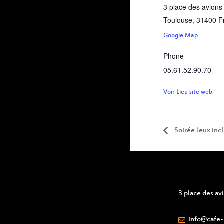
3 place des avions
Toulouse
,
31400
F
Google Map
Phone
05.61.52.90.70
Voir Lieu site web
Soirée Jeux incl
3 place des a
info@cafe-l