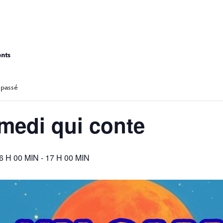
UN SAMEDI QUI 
ents
 passé
medi qui conte
6 H 00 MIN
-
17 H 00 MIN