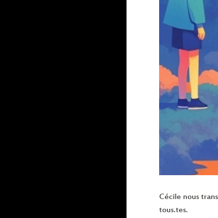
Cécile nous tran
tous.tes.