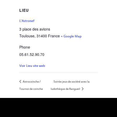
LIEU
L’Astronef
3 place des avions
Toulouse
,
31400
France
+ Google Map
Phone
05.61.52.90.70
Voir Lieu site web
Astrocoinche /
Soirée jeux de société avec la
Tournoi de coinche
ludothèque de Rangueil