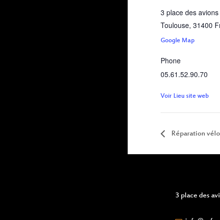
3 place des avions
Toulouse
,
31400
F
Google Map
Phone
05.61.52.90.70
Voir Lieu site web
Réparation vélo
3 place des a