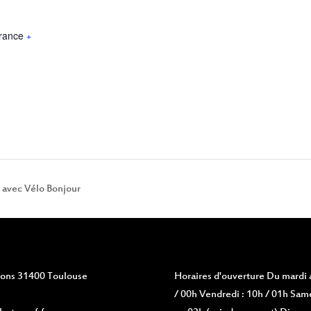
rance
+
 avec Vélo Bonjour
vions 31400 Toulouse
Horaires d'ouverture
Du mardi a
/ 00h Vendredi : 10h / 01h Same