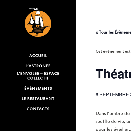
« Tous les Évènem
Cet évènement est
ACCUEIL
L’ASTRONEF
Théatr
L’ENVOLEE – ESPACE
COLLECTIF
ÉVÉNEMENTS
6 SEPTEMBRE 2
LE RESTAURANT
CONTACTS
Dans l’ombre de l
souffle de vie, u
pour les éveiller