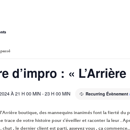
THÉATRE D’IMPRO : « L’ARR
ents
 passé
e d’impro : « L’Arrièr
024 À 21 H 00 MIN
-
23 H 00 MIN
Recurring Évènement
’Arrière boutique, des mannequins inanimés font la fierté du pr
ne trace de votre histoire pour s’éveiller et raconter la leur .
… chut , le dernier client est parti, asseyez vous , ça commence