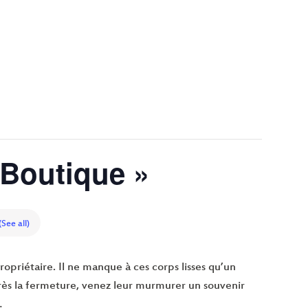
IÈRE BOUTIQUE »
e Boutique »
(See all)
opriétaire. Il ne manque à ces corps lisses qu’un
 Après la fermeture, venez leur murmurer un souvenir
…