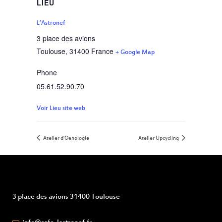
LIEU
L’Astronef
3 place des avions
Toulouse
,
31400
France
+ Google Map
Phone
05.61.52.90.70
Voir Lieu site web
Atelier d’Oenologie
Atelier Upcycling
3 place des avions 31400 Toulouse