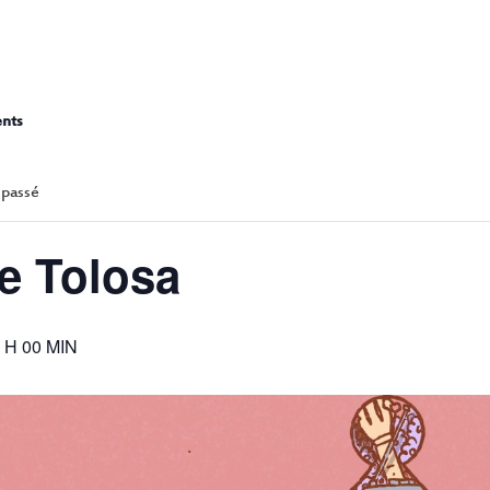
SON DE TOLO
ents
 passé
e Tolosa
 H 00 MIN