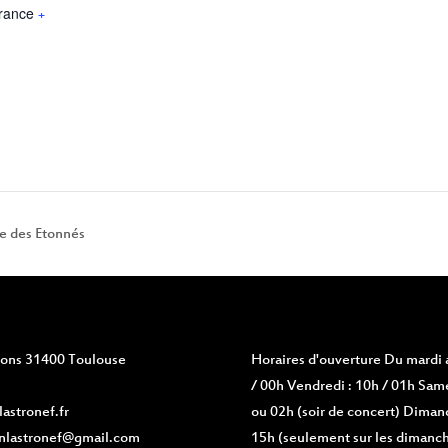
rance
+
re des Etonnés
vions 31400 Toulouse
Horaires d'ouverture
Du mardi a
/ 00h Vendredi : 10h / 01h Same
astronef.fr
ou 02h (soir de concert) Diman
nlastronef@gmail.com
15h (seulement sur les dimanch