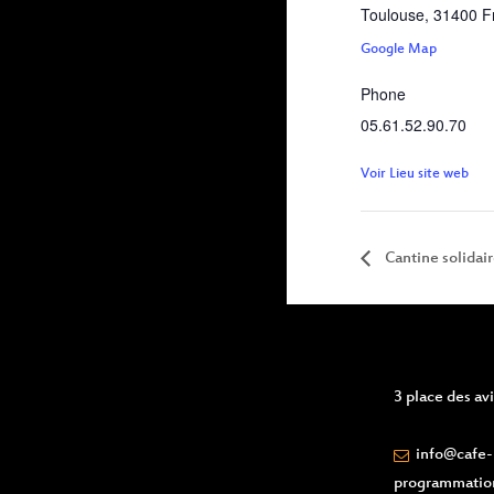
Toulouse
,
31400
F
Google Map
Phone
05.61.52.90.70
Voir Lieu site web
Cantine solidai
3 place des a
info@cafe-l
programmatio