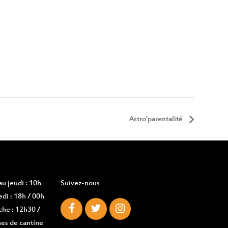
Astro’parentalité
u jeudi : 10h
Suivez-nous
di : 18h / 00h
che : 12h30 /
es de cantine