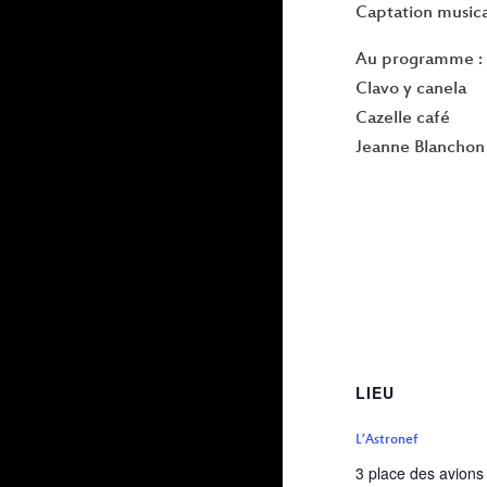
Captation musical
Au programme :
Clavo y canela
Cazelle café
Jeanne Blanchon
LIEU
L’Astronef
3 place des avions