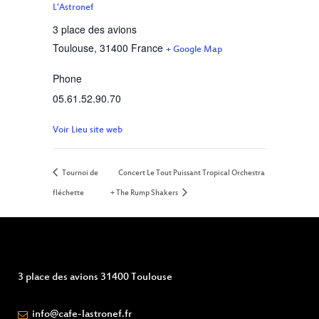
L’Astronef
3 place des avions
Toulouse
,
31400
France
+ Google Map
Phone
05.61.52.90.70
Voir Lieu site web
Tournoi de
Concert Le Tout Puissant Tropical Orchestra
fléchette
+ The Rump Shakers
3 place des avions 31400 Toulouse
info@cafe-lastronef.fr